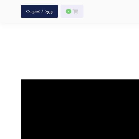
ورود / عضویت
0