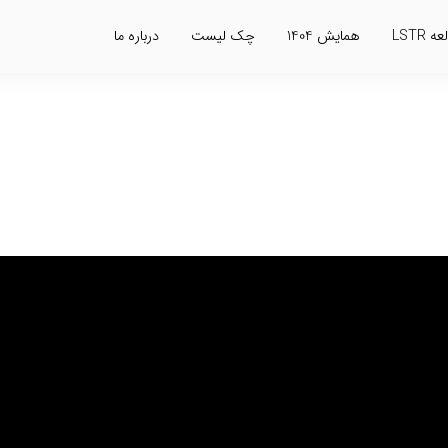
 LSTR
همایش 1404
چک لیست
درباره ما